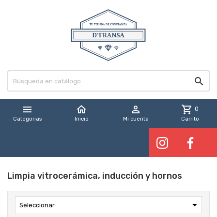


home

shopping_cart
0
Categorías
Inicio
Mi cuenta
Carrito
Limpia vitrocerámica, inducción y hornos

Seleccionar