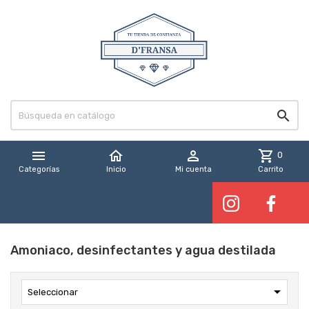


home

shopping_cart
0
Categorías
Inicio
Mi cuenta
Carrito
Amoniaco, desinfectantes y agua destilada

Seleccionar