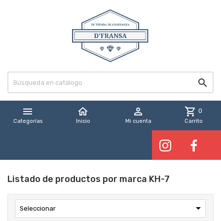


home

shopping_cart
0
Categorías
Inicio
Mi cuenta
Carrito
Listado de productos por marca KH-7

Seleccionar