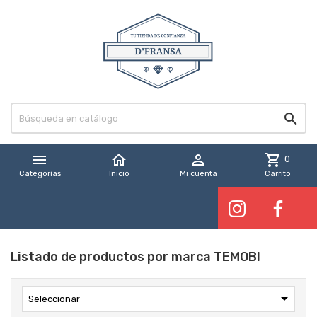


home

shopping_cart
0
Categorías
Inicio
Mi cuenta
Carrito
Listado de productos por marca TEMOBI

Seleccionar