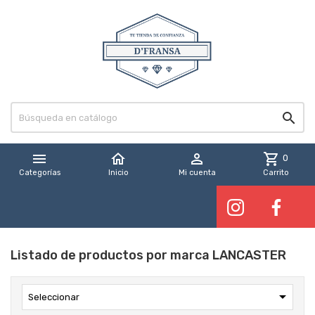


home

shopping_cart
0
Categorías
Inicio
Mi cuenta
Carrito
Listado de productos por marca LANCASTER

Seleccionar