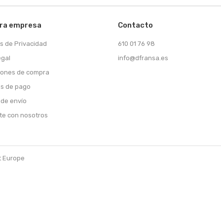
ra empresa
Contacto
as de Privacidad
610 01 76 98
egal
info@dfransa.es
iones de compra
s de pago
 de envío
te con nosotros
t Europe