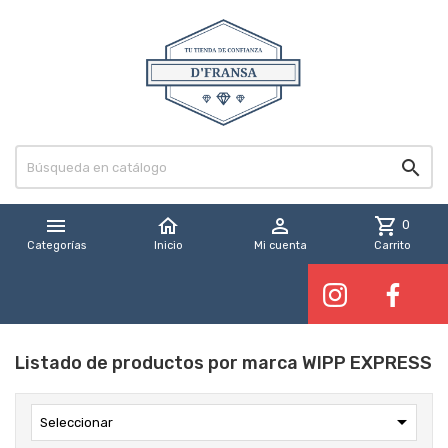


home

shopping_cart
0
Categorías
Inicio
Mi cuenta
Carrito
Listado de productos por marca WIPP EXPRESS

Seleccionar