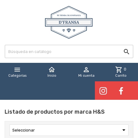


home

shopping_cart
0
Categorías
Inicio
Mi cuenta
Carrito
Listado de productos por marca H&S

Seleccionar