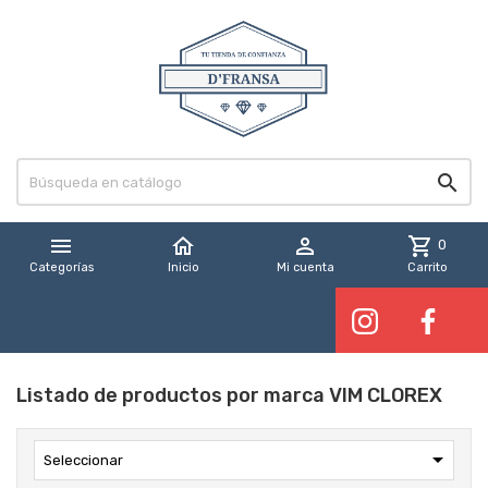


home

shopping_cart
0
Categorías
Inicio
Mi cuenta
Carrito
Listado de productos por marca VIM CLOREX

Seleccionar