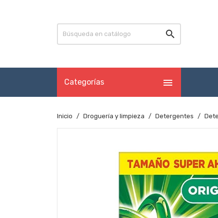


Categorías
Inicio
Droguería y limpieza
Detergentes
Dete