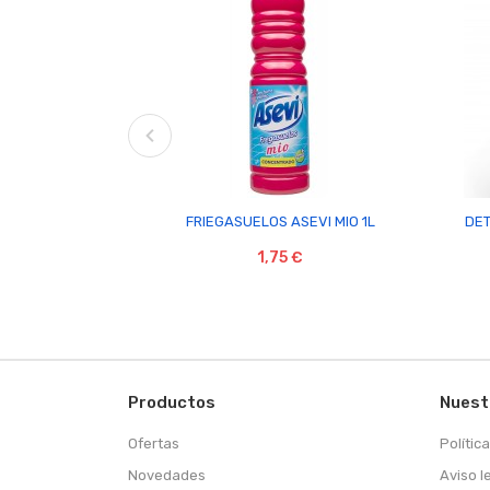

FRIEGASUELOS ASEVI MIO 1L
DET
1,75 €
Productos
Nuest
Ofertas
Polític
Novedades
Aviso l