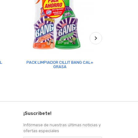

L
PACK LIMPIADOR CILLIT BANG CAL+
LIMPIADOR MUL
GRASA
LA SALU
¡Suscribete!
Infórmese de nuestras últimas noticias y
ofertas especiales