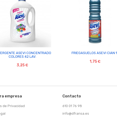


ERGENTE ASEVI CONCENTRADO
FRIEGASUELOS ASEVI CIAN 1
COLORES 42 LAV.
1,75 €
3,25 €
ra empresa
Contacto
as de Privacidad
610 01 76 98
egal
info@dfransa.es