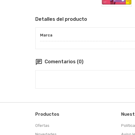
Detalles del producto
Marca
chat
Comentarios (0)
Productos
Nuest
Ofertas
Polític
Novedades
Aviso l