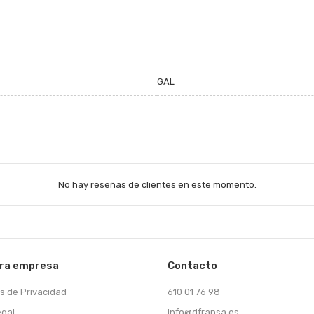
GAL
No hay reseñas de clientes en este momento.
ra empresa
Contacto
as de Privacidad
610 01 76 98
egal
info@dfransa.es