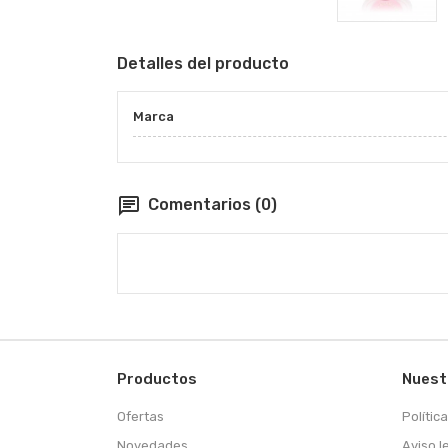
Detalles del producto
Marca
chat
Comentarios (0)
Productos
Nuest
Ofertas
Polític
Novedades
Aviso l