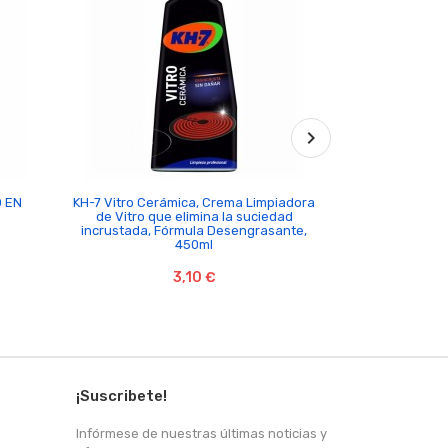

O EN
KH-7 Vitro Cerámica, Crema Limpiadora
COMPRESAS TO
de Vitro que elimina la suciedad
U
incrustada, Fórmula Desengrasante,
450ml
3,10 €
¡Suscribete!
Infórmese de nuestras últimas noticias y