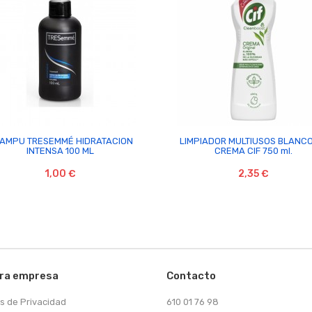


AMPU TRESEMMÉ HIDRATACION
LIMPIADOR MULTIUSOS BLANC
INTENSA 100 ML
CREMA CIF 750 ml.
1,00 €
2,35 €
ra empresa
Contacto
as de Privacidad
610 01 76 98